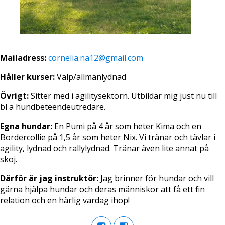
Mailadress:
cornelia.na12@gmail.com
Håller kurser:
Valp/allmänlydnad
Övrigt:
Sitter med i agilitysektorn. Utbildar mig just nu till
bl a hundbeteendeutredare.
Egna hundar:
En Pumi på 4 år som heter Kima och en
Bordercollie på 1,5 år som heter Nix. Vi tränar och tävlar i
agility, lydnad och rallylydnad. Tränar även lite annat på
skoj.
Därför är jag instruktör:
Jag brinner för hundar och vill
gärna hjälpa hundar och deras människor att få ett fin
relation och en härlig vardag ihop!