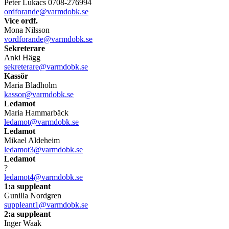
Peter Lukacs 0708-276994
ordforande@varmdobk.se
Vice ordf.
Mona Nilsson
vordforande@varmdobk.se
Sekreterare
Anki Hägg
sekreterare@varmdobk.se
Kassör
Maria Bladholm
kassor@varmdobk.se
Ledamot
Maria Hammarbäck
ledamot@varmdobk.se
Ledamot
Mikael Aldeheim
ledamot3@varmdobk.se
Ledamot
?
ledamot4@varmdobk.se
1:a suppleant
Gunilla Nordgren
suppleant1@varmdobk.se
2:a suppleant
Inger Waak