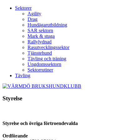
Sektorer
Agility
Drag
Hundägarutbildning
SAR sektorn
Mark & stuga
Rallylydnad
Rasutvecklingssektor
Tjänstehund
Tävling och träning
Ungdomssektorn
Sektorrutiner
Tävling
Styrelse
Styrelse och övriga förtroendevalda
Ordförande