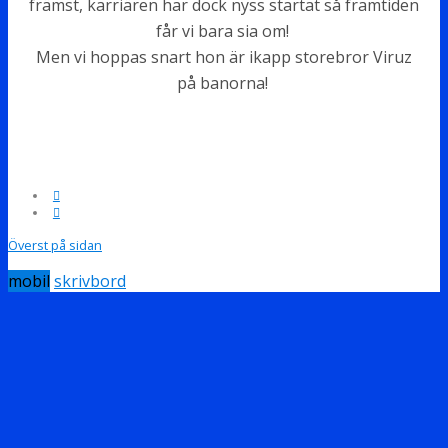
främst, karriären har dock nyss startat så framtiden
får vi bara sia om!
Men vi hoppas snart hon är ikapp storebror Viruz
på banorna!
Överst på sidan
mobil
skrivbord