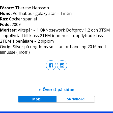
Förare:
Therese Hansson
Hund:
Perlhabour galaxy star – Tintin
Ras:
Cocker spaniel
Född:
2009
Meriter:
Viltspår – 1 ÖKNosework Doftprov 1,2 och 3TSM
– uppflyttad till klass 2TEM inomhus – uppflyttad klass
2TEM 1 behållare – 2 diplom
Övrigt Silver på ungdoms sm i junior handling 2016 med
lillhusse ( inoff )
Överst på sidan
Mobil
Skrivbord